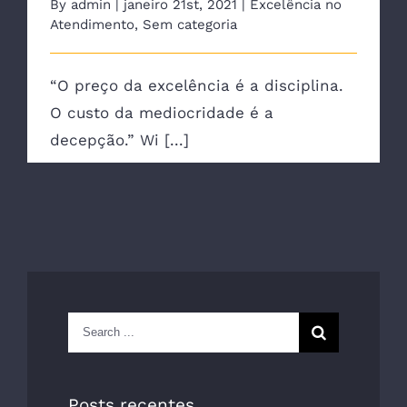
By
admin
|
janeiro 21st, 2021
|
Excelência no
Atendimento
,
Sem categoria
“O preço da excelência é a disciplina.
O custo da mediocridade é a
decepção.” Wi [...]
Search
for:
Posts recentes