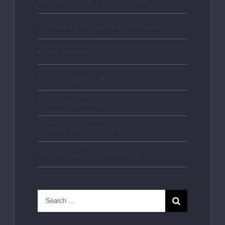
Palestrante para Professores
Pessoas Encantam Pessoas
pos-venda
Sem categoria
socioemocional
vagas temporárias
Vender pelo WhatsApp
Search
for: