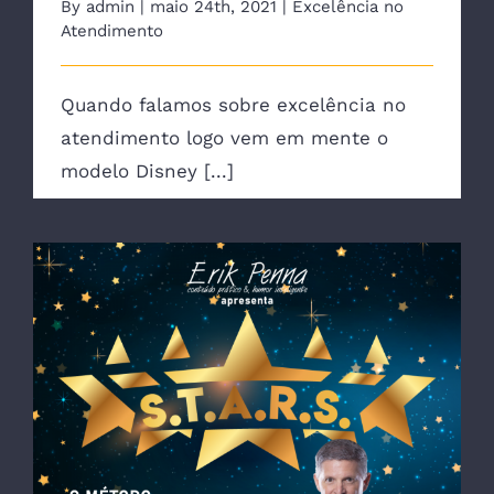
By
admin
|
maio 24th, 2021
|
Excelência no
Atendimento
Quando falamos sobre excelência no
atendimento logo vem em mente o
modelo Disney [...]
Atendimento S.T.A.R.S.: 5 passos para
encantar clientes e decolar nos negócios