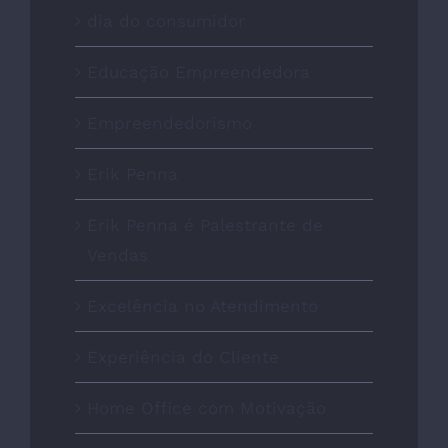
dia do consumidor
Educação Empreendedora
Empreendedorismo
Erik Penna
Erik Penna é Palestrante de
Vendas
Excelência no Atendimento
Experiência do Cliente
Home Office com Motivação