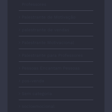
Professores
Palestrante de Motivação
palestrante de vendas
Palestrante Motivacional
Palestrante para Professores
Pessoas Encantam Pessoas
pos-venda
Sem categoria
socioemocional