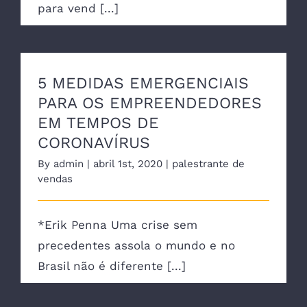
para vend [...]
5 MEDIDAS EMERGENCIAIS
PARA OS EMPREENDEDORES
EM TEMPOS DE
CORONAVÍRUS
By
admin
|
abril 1st, 2020
|
palestrante de
vendas
*Erik Penna Uma crise sem
precedentes assola o mundo e no
Brasil não é diferente [...]