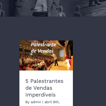
5 Palestrantes de
Vendas Imperdíveis
5 Palestrantes
de Vendas
Imperdíveis
By
admin
|
abril 8th,