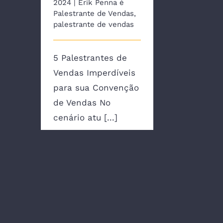
2024
|
Erik Penna é
Palestrante de Vendas
,
palestrante de vendas
5 Palestrantes de
Vendas Imperdíveis
para sua Convenção
de Vendas No
cenário atu [...]