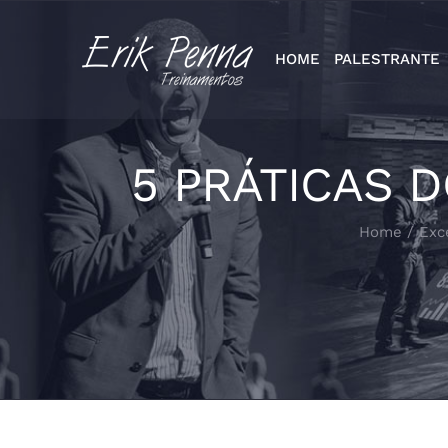
Skip
to
HOME
PALESTRANTE
content
5 PRÁTICAS 
Home
/
Exc