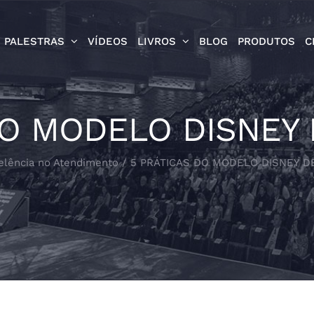
PALESTRAS
VÍDEOS
LIVROS
BLOG
PRODUTOS
C
DO MODELO DISNEY
elência no Atendimento
/
5 PRÁTICAS DO MODELO DISNEY D