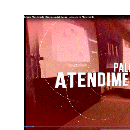
View
Larger
Image