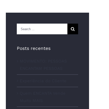
Search
for:
Posts recentes
MOVIMENTO: PESSOAS
ENCANTAM PESSOAS
Experiência do Cliente
Quem ENCANTA Vende
Muito MAIS