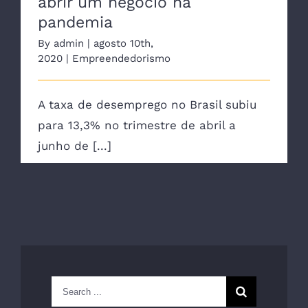
abrir um negócio na
pandemia
By
admin
|
agosto 10th,
2020
|
Empreendedorismo
A taxa de desemprego no Brasil subiu
para 13,3% no trimestre de abril a
junho de [...]
Search
for: