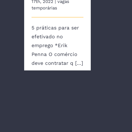
17th, 2022
|
vagas
temporárias
5 práticas para ser
efetivado no
emprego *Erik
Penna O comércio
deve contratar q [...]