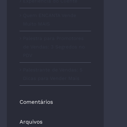
Experiência do Cliente
Quem ENCANTA Vende
Muito MAIS
Palestra para Promotores
de Vendas: 3 Segredos no
PDV
Palestrante de Vendas: 5
Dicas para Vender Mais
Comentários
Arquivos