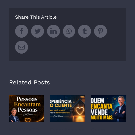
Share This Article
Facebook
Twitter
LinkedIn
Whatsapp
Tumblr
Pinterest
Email
Related Posts
MOVIMENTO:
Experiência do
Quem
P