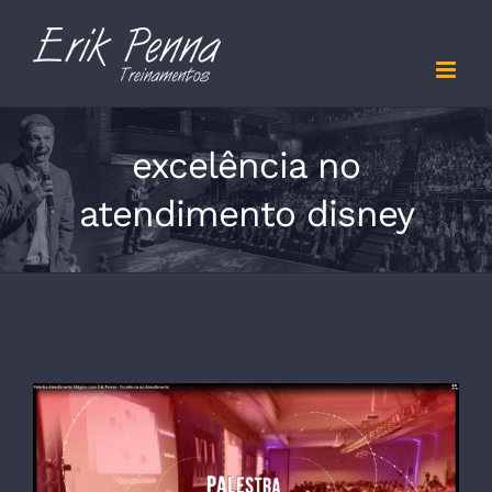
Skip
to
content
excelência no
atendimento disney