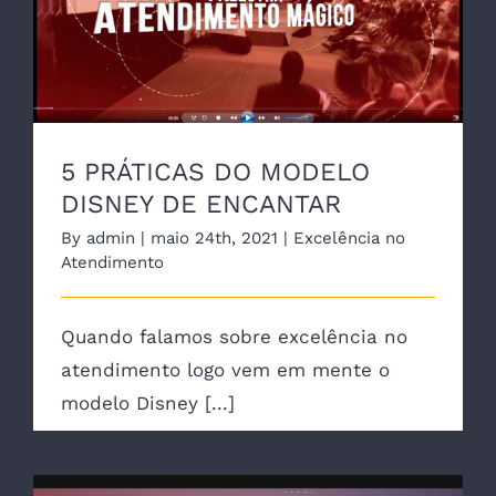
5 PRÁTICAS DO MODELO DISNEY DE
ENCANTAR
5 PRÁTICAS DO MODELO
DISNEY DE ENCANTAR
By
admin
|
maio 24th, 2021
|
Excelência no
Atendimento
Quando falamos sobre excelência no
atendimento logo vem em mente o
modelo Disney [...]