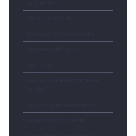
de Clientes"
dia do consumidor
Educação Empreendedora
Empreendedorismo
Erik Penna
Erik Penna é Palestrante de
Vendas
Excelência no Atendimento
Experiência do Cliente
Home Office com Motivação