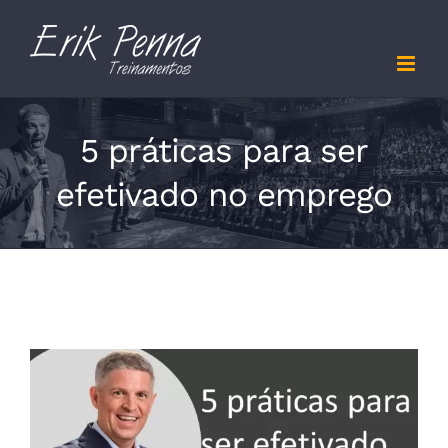
Skip
to
content
5 práticas para ser
efetivado no emprego
View
Larger
Image