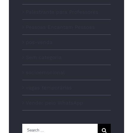
Palestrante para Professores
Pessoas Encantam Pessoas
pos-venda
Sem categoria
socioemocional
vagas temporárias
Vender pelo WhatsApp
Search