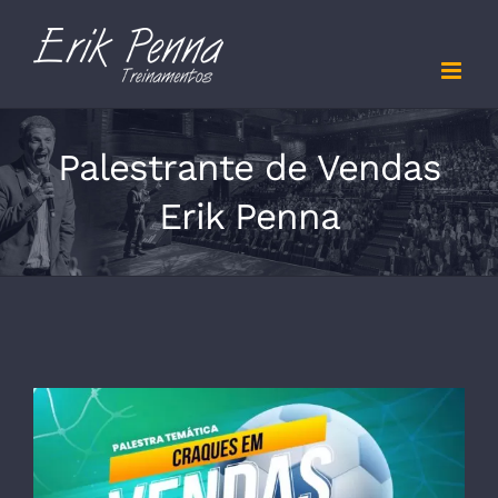
Skip
to
content
Palestrante de Vendas
Erik Penna