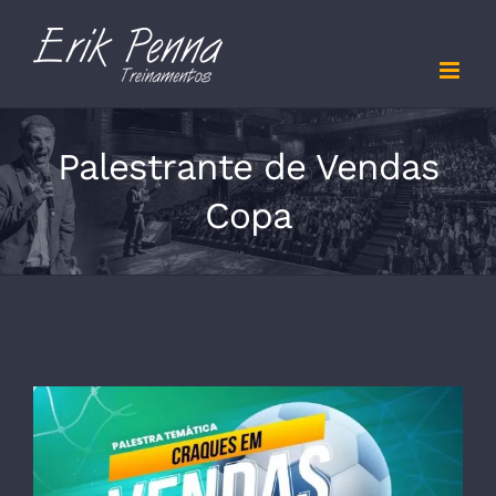
Skip
to
content
Palestrante de Vendas
Copa