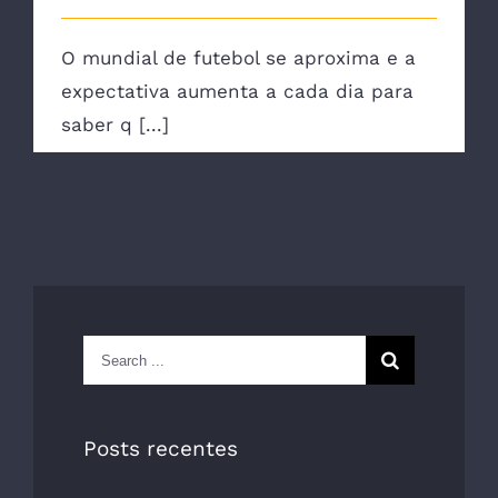
O mundial de futebol se aproxima e a
expectativa aumenta a cada dia para
saber q [...]
Search
for:
Posts recentes