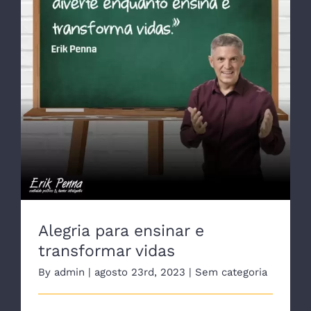
Alegria para ensinar e transformar vidas
Alegria para ensinar e
transformar vidas
By
admin
|
agosto 23rd, 2023
|
Sem categoria