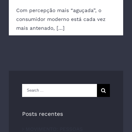
Com percepção mais “aguçada”, o
consumidor moderno está cada vez
mais antenado, [...]
Search
for:
Posts recentes
MOVIMENTO: PESSOAS