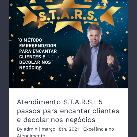
Atendimento S.T.A.R.S.: 5 passos para
encantar clientes e decolar nos negócios
Atendimento S.T.A.R.S.: 5
passos para encantar clientes
e decolar nos negócios
By
admin
|
março 18th, 2021
|
Excelência no
Atendimento