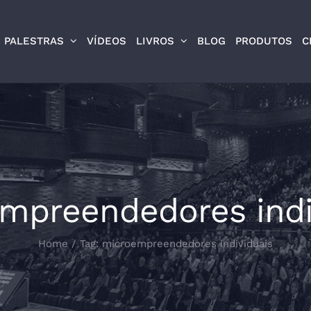
PALESTRAS
VÍDEOS
LIVROS
BLOG
PRODUTOS
C
mpreendedores indi
Home
/
Tag:
microempreendedores individuais