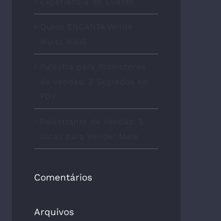
Experiência do Cliente
Quem ENCANTA Vende
Muito MAIS
Palestra para Promotores
de Vendas: 3 Segredos no
PDV
Palestrante de Vendas: 5
Dicas para Vender Mais
Comentários
Arquivos