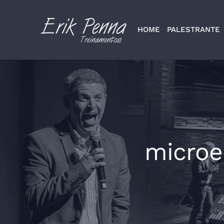
Skip
to
HOME
PALESTRANTE
content
microe