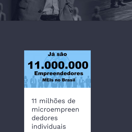
11 milhões de
microempreendedores
individuais MEIs no
Brasil: 5 passsos para
vender o que produz
em casa
11 milhões de
microempreen
dedores
individuais