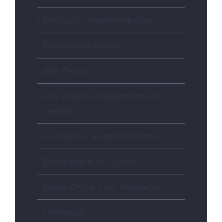
Educação Empreendedora
Empreendedorismo
Erik Penna
Erik Penna é Palestrante de
Vendas
Excelência no Atendimento
Experiência do Cliente
Home Office com Motivação
Liderança