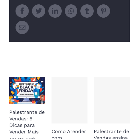
Facebook
Twitter
LinkedIn
Whatsapp
Tumblr
Pinterest
Email
Related Posts
Palestrante de
Vendas: 5
Dicas para
Como Atender
Palestrante de
O
Vender Mais
com
Vendas ensina
E