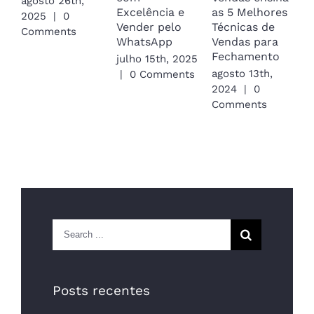
agosto 26th,
Excelência e
as 5 Melhores
p
2025
|
0
Vender pelo
Técnicas de
a
Comments
WhatsApp
Vendas para
a
Fechamento
julho 15th, 2025
2
agosto 13th,
|
0 Comments
C
2024
|
0
Comments
Search
for:
Posts recentes