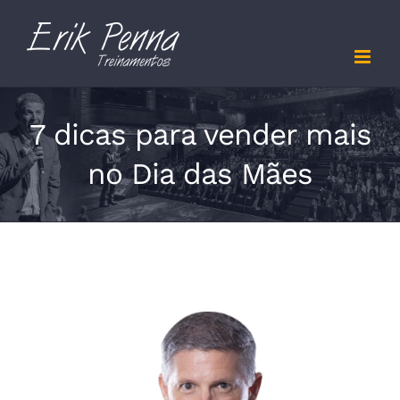
Skip
to
content
7 dicas para vender mais
no Dia das Mães
View
Larger
Image