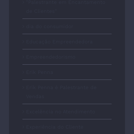
"Palestrante em Encantamento
de Clientes"
dia do consumidor
Educação Empreendedora
Empreendedorismo
Erik Penna
Erik Penna é Palestrante de
Vendas
Excelência no Atendimento
Experiência do Cliente