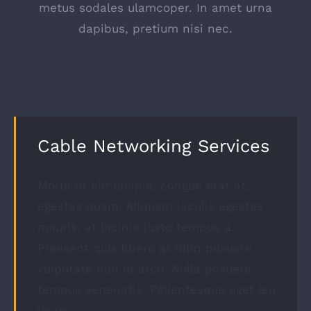
metus sodales ulamcoper. In amet urna
dapibus, pretium nisi nec.
Cable Networking Services
Morbi ut elit lacinia, congue erat at,
egestas quam. Aliquam iaculis egestas
mauris, at lacinia justo tempus a.
Praesent quis libero at nibh posuere
vulputate non in arcu. Nulla posuere
tempus venenatis. Pellentesque eget leo
lacus.