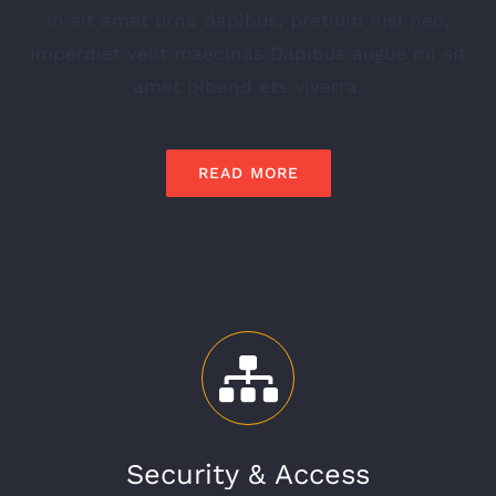
In sit amet urna dapibus, pretium nisi nec,
imperdiet velit maecinas Dapibus augue mi sit
amet bibend ets viverra.
READ MORE
Security & Access