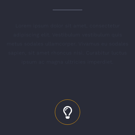
Lorem ipsum dolor sit amet, consectetur
adipiscing elit. Vestibulum vestibulum quis
metus sodales ullamcorper. Vivamus eu sodales
sapien, sit amet rhoncus nisi. Curabitur luctus
ipsum ac magna ultricies imperdiet.