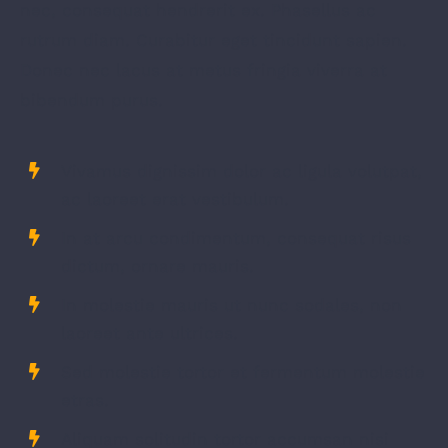
nec, consequat hendrerit ex. Phasellus ac
rutrum diam. Curabitur eget tincidunt sapien.
Donec nec lacus at metus fringia viverra at
bibendum purus.
Vivamus dignissim dolor ac ligula volutpat,
ac laoreet erat vestibulum.
In at arcu condimentum, consequat risus
dictum, ornare mauris.
In molestie mauris ut nunc sodales, non
laoreet ante ultrices.
Sed molestie tortor et fermentum molestie
etras.
Aliquam solitudin tortor accumsan nisi