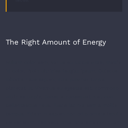
The Right Amount of Energy
Nullam dolor sem, varius eu luctus vitae, mattis
id dolor. Proin ultricies feugiat ipsum. Quisque
lobortis risus sapien, quis pulvinar turpis
placerat ut. Vivamus eu egestas est, commodo
ultricies turpis. Donec a consequat nisi, non
pellentesque risus. Fusce lacinia sem a mollis
tempus. Etiam in sapien non odio ornare iaculis
vel vel enim. Sed velit urna, pharetra non quam