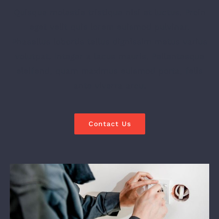
Quisque molestie tristique nisi et luctus. Proin
eget velit quis lorem euismod pulvinar.
Phasellus lobortis tellus dignissim metus varius
volutpat. Integer a lacus mauris. Pellentesque
eleifend, quam maximus euismod porta, felis
ante viverra arcu.
Contact Us