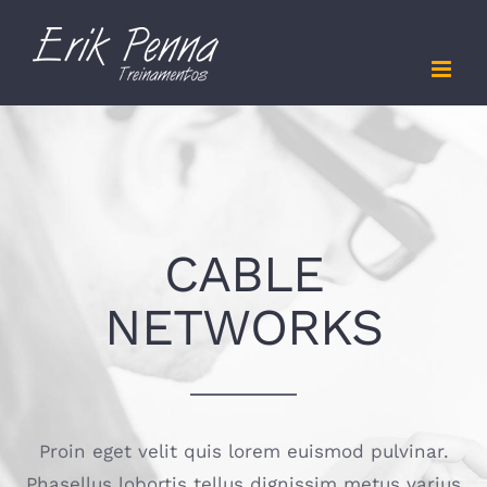
Skip
to
content
CABLE
NETWORKS
Proin eget velit quis lorem euismod pulvinar.
Phasellus lobortis tellus dignissim metus varius