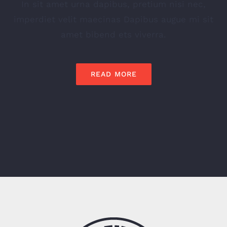
In sit amet urna dapibus, pretium nisi nec,
imperdiet velit maecinas Dapibus augue mi sit
amet bibend ets viverra.
READ MORE