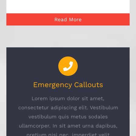
Read More
Emergency Callouts
Lorem ipsum dolor sit amet,
consectetur adipiscing elit. Vestibulum
vestibulum quis metus sodales
ullamcorper. In sit amet urna dapibus,
pretium nisi nec, imperdiet velit