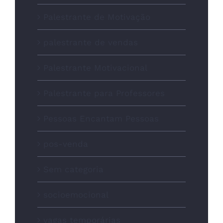
Palestrante de Motivação
palestrante de vendas
Palestrante Motivacional
Palestrante para Professores
Pessoas Encantam Pessoas
pos-venda
Sem categoria
socioemocional
vagas temporárias