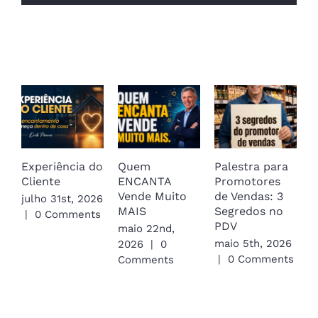
Related Posts
Experiência do
Quem
Palestra para
P
Cliente
ENCANTA
Promotores
V
Vende Muito
de Vendas: 3
D
julho 31st, 2026
MAIS
Segredos no
V
|
0 Comments
PDV
maio 22nd,
a
maio 5th, 2026
2026
|
0
2
|
0 Comments
Comments
C