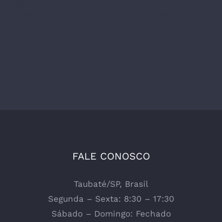
agosto 3rd,
maio 22nd,
m
2026
|
0
2026
|
0
|
Comments
Comments
FALE CONOSCO
Taubaté/SP, Brasil
Segunda – Sexta: 8:30 – 17:30
Sábado – Domingo: Fechado